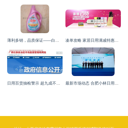
薄利多销，品质保证——白沟新城士达日化诚招立白洗液批发合作伙伴
凑单攻略 家居日用满减特惠来袭，历史新低价叠加神券好物抢购指南
日用百货抽检警示 超九成不合格，你我身边的隐患
最新市场动态 合肥小林日用品 深耕日用百货销售，以品质与服务赢得市场