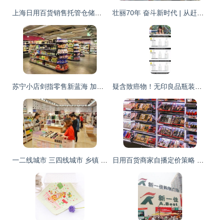
上海日用百货销售托管仓储费用解析 成本构成与市场行情
壮丽70年 奋斗新时代 | 从赶集到网购 日用百货销售方式的时代变迁
苏宁小店剑指零售新蓝海 加速布局全国1500家，日用百货成扩张利刃
疑含致癌物！无印良品瓶装水全球召回事件与日用百货销售信任启示
一二线城市 三四线城市 乡镇 十元店开在哪里发展前景更好
日用百货商家自播定价策略 抖音知识点第125期深度解析