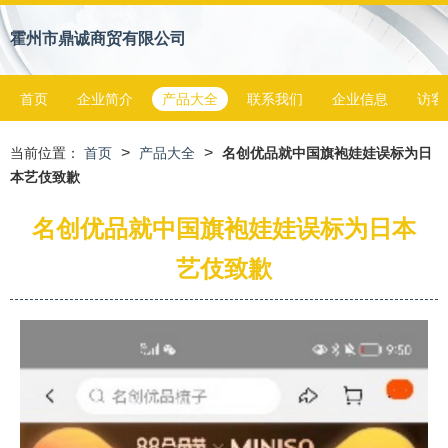
霍州市鼎诚商贸有限公司
首页
企业简介
产品大全
联系我们
企业信息
访客
>
>
当前位置：
首页
产品大全
名创优品就中国旗袍娃娃误标为日
本艺伎致歉
名创优品就中国旗袍娃娃误标为日本
艺伎致歉