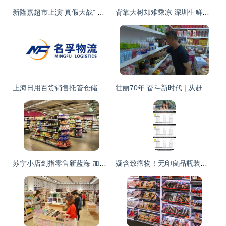
新隆嘉超市上演“真假大战” 沈阳新隆嘉两诉大连新隆嘉百货销售侵权
背靠大树却难乘凉 深圳生鲜电商倒闭背后的行业阵痛与用户反思
上海日用百货销售托管仓储费用解析 成本构成与市场行情
壮丽70年 奋斗新时代 | 从赶集到网购 日用百货销售方式的时代变迁
苏宁小店剑指零售新蓝海 加速布局全国1500家，日用百货成扩张利刃
疑含致癌物！无印良品瓶装水全球召回事件与日用百货销售信任启示